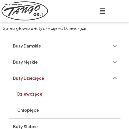
Przejdź
Main
do
Menu
treści
Strona główna
»
Buty dziecięce
»
Dziewczęce
Buty Damskie
Buty Męskie
Buty Dziecięce
Dziewczęce
Chłopięce
Buty Ślubne