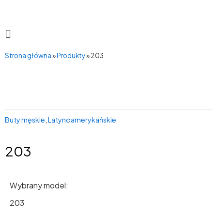
Przejdź
do
treści
Main
Menu
Strona główna
»
Produkty
»
203
Buty męskie
,
Latynoamerykańskie
203
Wybrany model:
203