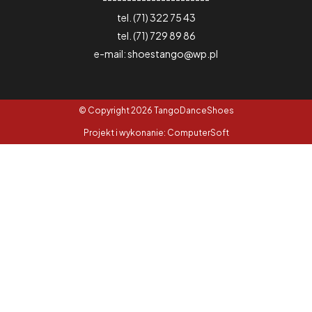
tel. (71) 322 75 43
tel. (71) 729 89 86
e-mail: shoestango@wp.pl
© Copyright 2026 TangoDanceShoes
Projekt i wykonanie: ComputerSoft
1. Model
Nazwa
Rozmiar
Dlugosc stopy