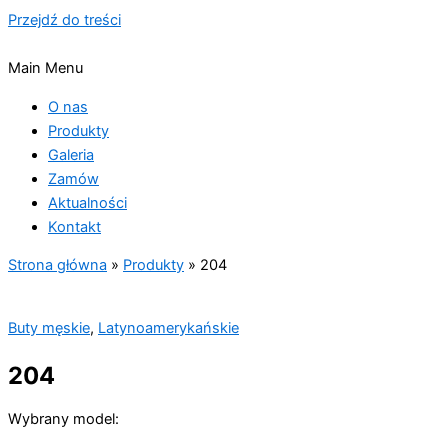
Przejdź do treści
Main Menu
O nas
Produkty
Galeria
Zamów
Aktualności
Kontakt
Strona główna
»
Produkty
»
204
Buty męskie
,
Latynoamerykańskie
204
Wybrany model: