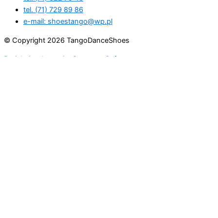
tel. (71) 729 89 86
e-mail: shoestango@wp.pl
© Copyright 2026 TangoDanceShoes
Projekt i wykonanie: ComputerSoft
1. Model
Nazwa
Rozmiar
Dlugosc stopy
Obwod stopy
2. Rozmiar
Jeśli używasz naszych
butów podaj rozmiar, w
przeciwnym wypadku wpisz
długość stopy.