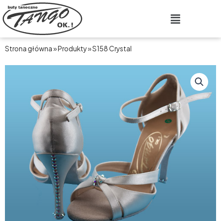
Przejdź
Main
do
Menu
treści
Strona główna
»
Produkty
»
S158 Crystal