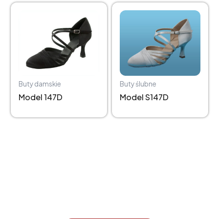
Buty damskie
Buty ślubne
147D
S147D
Masz pytania?
Skontaktuj się z nami lub złóż
zamówienie telefonicznie!