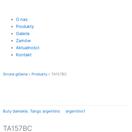
Przejdź
do
treści
Main
O nas
Menu
Produkty
Galeria
Zamów
Aktualności
Kontakt
Strona główna
»
Produkty
»
TA157BC
Buty damskie
,
Tango argentino
argentino1
TA157BC