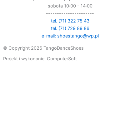
sobota 10:00 - 14:00
----------------------
tel. (71) 322 75 43
tel. (71) 729 89 86
e-mail: shoestango@wp.pl
© Copyright 2026 TangoDanceShoes
Projekt i wykonanie: ComputerSoft
Zamów
Wypełnij formularz
ABY OTRZYMAĆ INFORMACJĘ O CENIE I MOŻLIWYM
TERMINIE REALIZACJI PROSIMY O UZUPEŁNIENIE
PONIŻSZEGO FORMULARZA, SPRECYZOWANIE PAŃSTWA
WYBORU POZWOLI NAM PRZEDSTAWIĆ PAŃSTWU
BEZBŁĘDNE INFORMACJE.