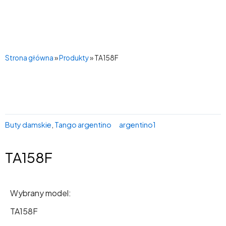
Przejdź
do
treści
Main
Menu
Strona główna
»
Produkty
»
TA158F
Buty damskie
,
Tango argentino
argentino1
TA158F
Wybrany model:
TA158F