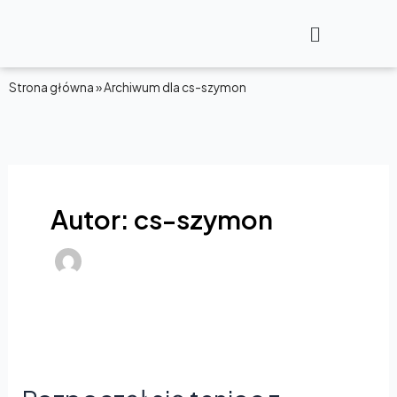
Przejdź
Main
do
Menu
treści
Strona główna
»
Archiwum dla cs-szymon
Autor: cs-szymon
Rozpoczął
się
taniec