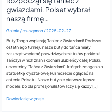
Rozpoczął się taniec z
z
gwiazdami. Polsat wybrał
gwiazdami.
naszą firmę…
Polsat
wybrał
Galeria
/
cs-szymon
/
2025-02-27
naszą
firmę…
Buty Tango wspierają Taniec z Gwiazdami! Podczas
ostatniego turnieju nasze buty do tańca miały
zaszczyt wspierać prawdziwych mistrzów parkietu!
Tańczyli w nich znani i kochani ulubieńcy całej Polski,
uczestnicy “Tańca z Gwiazdami”, których zmagania o
statuetkę kryształowej kuli możecie oglądać na
antenie Polsatu. Nasze buty nie pierwsze lepsze
modele, bo dla profesjonalistów liczy się każdy […]
Dowiedz się więcej »