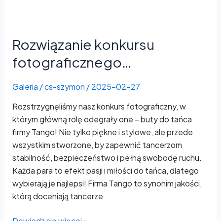
Rozwiązanie
konkursu
Rozwiązanie konkursu
fotograficznego…
fotograficznego…
Galeria
/
cs-szymon
/
2025-02-27
Rozstrzygnęliśmy nasz konkurs fotograficzny, w
którym główną rolę odegrały one – buty do tańca
firmy Tango! Nie tylko piękne i stylowe, ale przede
wszystkim stworzone, by zapewnić tancerzom
stabilność, bezpieczeństwo i pełną swobodę ruchu.
Każda para to efekt pasji i miłości do tańca, dlatego
wybierają je najlepsi! Firma Tango to synonim jakości,
którą doceniają tancerze
Dowiedz się więcej »