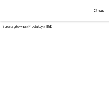
Przejdź
do
O nas
treści
Strona główna
»
Produkty
»
115D