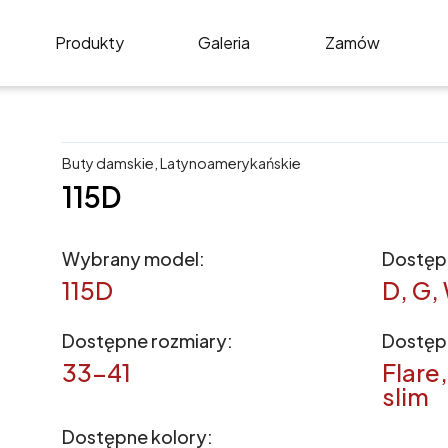
Produkty
Galeria
Zamów
Buty damskie
,
Latynoamerykańskie
115D
Wybrany model:
Dostępn
115D
D, G,
Dostępne rozmiary:
Dostęp
33-41
Flare,
slim
Dostępne kolory: