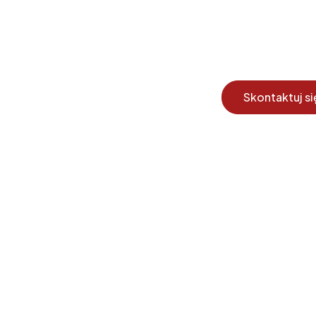
 pytania?
Skontaktuj si
nami lub złóż
lefonicznie!