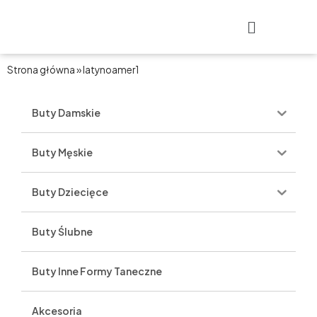
Przejdź
Main
do
Menu
treści
Strona główna
»
latynoamer1
Buty Damskie
Buty Męskie
Buty Dziecięce
Buty Ślubne
Buty Inne Formy Taneczne
Akcesoria